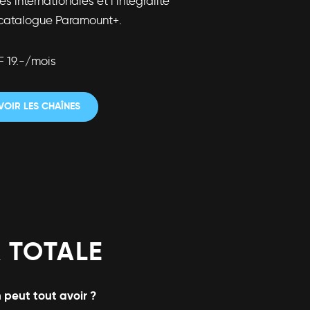
es internationales et l’intégralité
catalogue Paramount+.
 19.-/mois
VOIR LES CHAÎNES
 TOTALE
 peut tout avoir ?