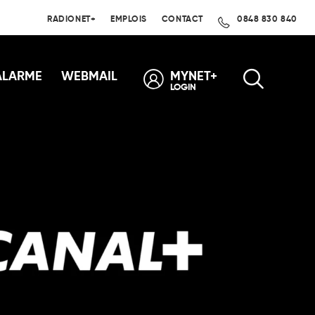
RADIONET+
EMPLOIS
CONTACT
0848 830 840
ALARME
WEBMAIL
MYNET+
LOGIN