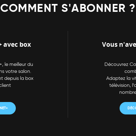
COMMENT S'ABONNER ?
t+ avec box
Vous n'ave
 le meilleur du
Découvrez Com
ns votre salon.
combi
 depuis la box
Adaptez la vit
client
télévision, 
nombreu
NET+
DÉC