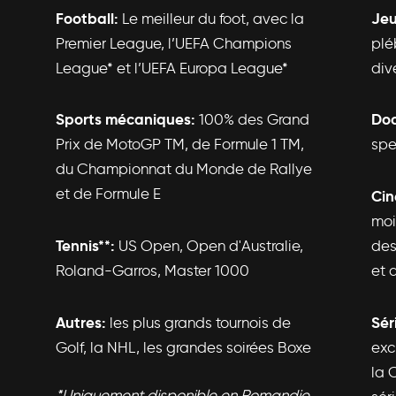
Football:
Jeu
Le meilleur du foot, avec la
Premier League, l’UEFA Champions
plé
League* et l’UEFA Europa League*
div
Sports mécaniques:
Doc
100% des Grand
Prix de MotoGP TM, de Formule 1 TM,
spe
du Championnat du Monde de Rallye
et de Formule E
Ci
moi
Tennis**:
US Open, Open d'Australie,
des
Roland-Garros, Master 1000
et 
Autres:
Sér
les plus grands tournois de
Golf, la NHL, les grandes soirées Boxe
exc
la 
*Uniquement disponible en Romandie