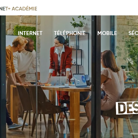
NET+ ACADÉMIE
INTERNET
TÉLÉPHONIE
MOBILE
SÉC
DE