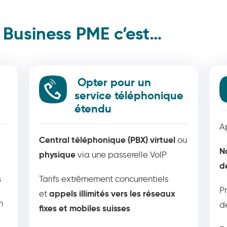
s Business PME c’est…
Opter pour un
service téléphonique
étendu
A
Central téléphonique (PBX) virtuel
ou
N
physique
via une passerelle VoIP
d
s
Tarifs extrêmement concurrentiels
P
appels illimités vers les réseaux
et
n
d
fixes et mobiles suisses