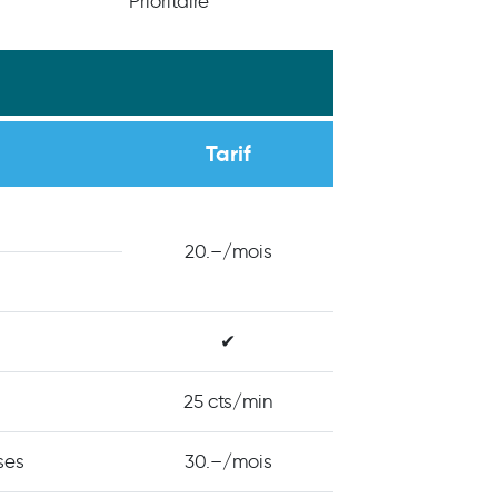
Prioritaire
Tarif
20.–/mois
✔
25 cts/min
ses
30.–/mois