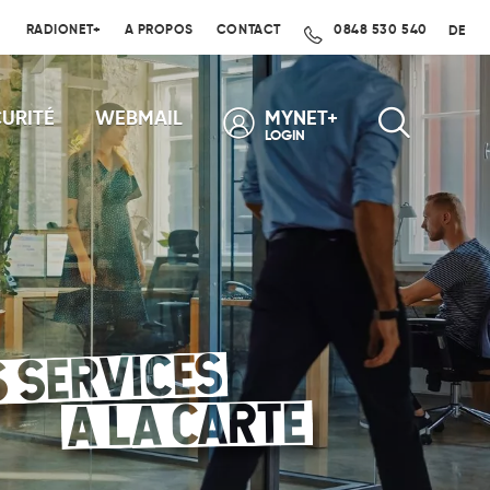
RADIONET+
A PROPOS
CONTACT
0848 530 540
DE
URITÉ
WEBMAIL
MYNET+
LOGIN
S SERVICES
À LA CARTE